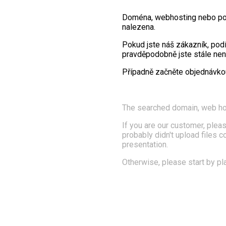
Doména, webhosting nebo po
nalezena.
Pokud jste náš zákazník, pod
pravděpodobně jste stále nena
Případně začněte objednávk
The searched domain, web ho
If you are our customer, pleas
probably didn't upload files 
presentation.
Otherwise, please start by pl