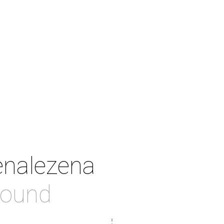
enalezena
found