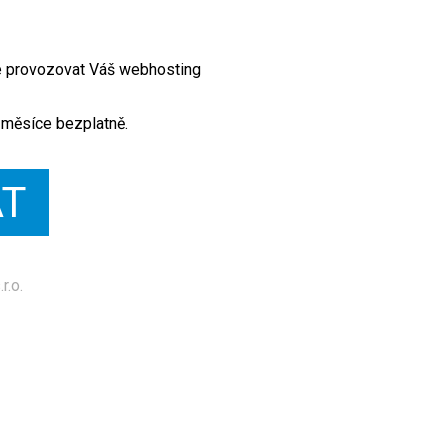
te provozovat Váš webhosting
 měsíce bezplatně.
AT
r.o.